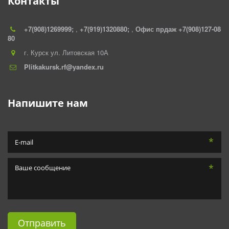
Контакты
+7(908)1269999;
,
+7(919)1320880;
,
Офис прдаж +7(908)127-08
80
г. Курск ул. Литовская 10А
Plitkakursk.rf@yandex.ru
Напишите нам
*
*
Отправить