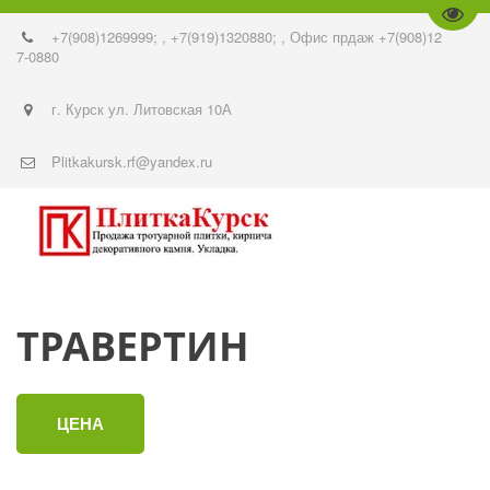
Пере
+7(908)1269999;
,
+7(919)1320880;
,
Офис прдаж +7(908)12
7-0880
г. Курск ул. Литовская 10А
Plitkakursk.rf@yandex.ru
ТРАВЕРТИН
ЦЕНА