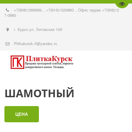
Пере
+7(908)1269999;
,
+7(919)1320880;
,
Офис прдаж +7(908)12
7-0880
г. Курск ул. Литовская 10А
Plitkakursk.rf@yandex.ru
ШАМОТНЫЙ
ЦЕНА