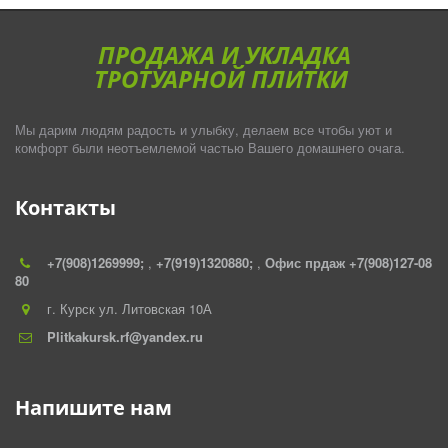
ПРОДАЖА И УКЛАДКА
ТРОТУАРНОЙ ПЛИТКИ
Мы дарим людям радость и улыбку, делаем все чтобы уют и
комфорт были неотъемлемой частью Вашего домашнего очага.
Контакты
+7(908)1269999;
,
+7(919)1320880;
,
Офис прдаж +7(908)127-08
80
г. Курск ул. Литовская 10А
Plitkakursk.rf@yandex.ru
Напишите нам