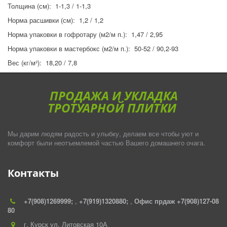
Толщина (см):  1-1,3 / 1-1,3
Норма расшивки (см):  1,2 / 1,2
Норма упаковки в гофротару (м2/м п.):  1,47 / 2,95
Норма упаковки в мастербокс (м2/м п.):  50-52 / 90,2-93
Вес (кг/м²):  18,20 / 7,8
ПРОДАЖА И УКЛАДКА
ТРОТУАРНОЙ ПЛИТКИ
Мы дарим людям радость и улыбку, делаем все чтобы уют и
комфорт были неотъемлемой частью Вашего домашнего очага.
Контакты
+7(908)1269999;
,
+7(919)1320880;
,
Офис прдаж +7(908)127-08
80
г. Курск ул. Литовская 10А