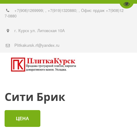
Пере
+7(908)1269999;
,
+7(919)1320880;
,
Офис прдаж +7(908)12
7-0880
г. Курск ул. Литовская 10А
Plitkakursk.rf@yandex.ru
Сити Брик
ЦЕНА