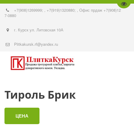
Пере
+7(908)1269999;
,
+7(919)1320880;
,
Офис прдаж +7(908)12
7-0880
г. Курск ул. Литовская 10А
Plitkakursk.rf@yandex.ru
Тироль Брик
ЦЕНА