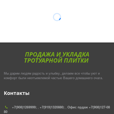
ПРОДАЖА И УКЛАДКА
ТРОТУАРНОЙ ПЛИТКИ
Мы дарим людям радость и улыбку, делаем все чтобы уют и
комфорт были неотъемлемой частью Вашего домашнего очага.
Контакты
+7(908)1269999;
,
+7(919)1320880;
,
Офис прдаж +7(908)127-08
80